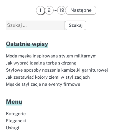
Stronicowanie
…
1
2
19
Następne
wpisów
Szukaj:
Ostatnie wpisy
Moda męska inspirowana stylem militarnym
Jak wybrać idealną torbę skórzaną
Stylowe sposoby noszenia kamizelki garniturowej
Jak zestawiać kolory ziemi w stylizacjach
Męskie stylizacje na eventy firmowe
Menu
Kategorie
Elegancki
Usługi