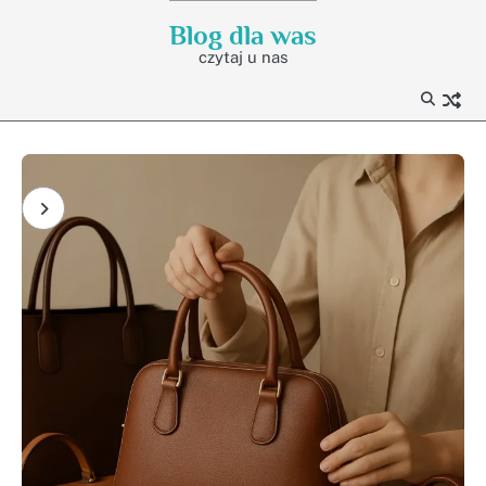
Skip
Blog dla was
to
czytaj u nas
content