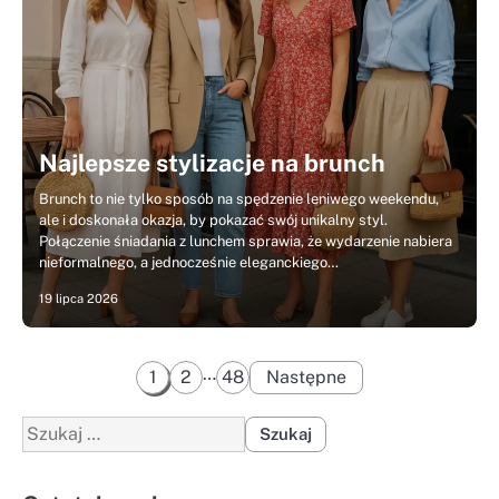
Najlepsze stylizacje na brunch
Brunch to nie tylko sposób na spędzenie leniwego weekendu,
ale i doskonała okazja, by pokazać swój unikalny styl.
Połączenie śniadania z lunchem sprawia, że wydarzenie nabiera
nieformalnego, a jednocześnie eleganckiego…
19 lipca 2026
Stronicowanie
…
1
2
48
Następne
wpisów
Szukaj: