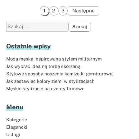
Stronicowanie
1
2
3
Następne
wpisów
Szukaj:
Ostatnie wpisy
Moda męska inspirowana stylem militarnym
Jak wybrać idealną torbę skórzaną
Stylowe sposoby noszenia kamizelki garniturowej
Jak zestawiać kolory ziemi w stylizacjach
Męskie stylizacje na eventy firmowe
Menu
Kategorie
Elegancki
Usługi