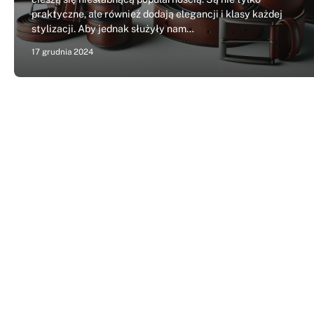
praktyczne, ale również dodają elegancji i klasy każdej
stylizacji. Aby jednak służyły nam…
17 grudnia 2024