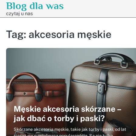
Blog dla was
Skip
to
czytaj u nas
content
Tag:
akcesoria męskie
Męskie akcesoria skórzane –
jak dbać o torby i paski?
Skórzane akcesoria męskie, takie jak torby i paski, od lat
cieszą się niesłabnącą popularnością. Są nie tylko