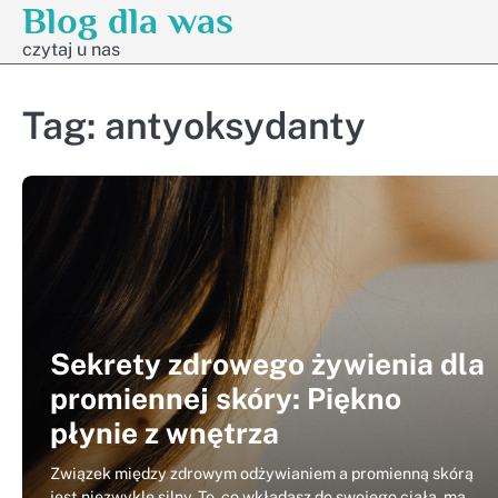
Blog dla was
Skip
to
czytaj u nas
content
Tag:
antyoksydanty
Sekrety zdrowego żywienia dla
promiennej skóry: Piękno
płynie z wnętrza
Związek między zdrowym odżywianiem a promienną skórą
jest niezwykle silny. To, co wkładasz do swojego ciała, ma