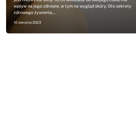
wpływ na jego zdrowie, w tym na wygląd skóry. Oto sekrety
zdrowego żywienia,…
10 sierpnia 2023