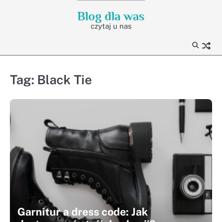
Skip
Blog dla was
to
czytaj u nas
content
Tag:
Black Tie
Garnitur a dress code: Jak