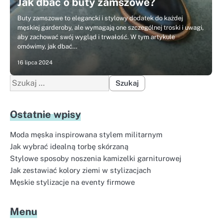
Jak dbać o buty zamszowe?
Buty zamszowe to elegancki i stylowy dodatek do każdej
męskiej garderoby, ale wymagają one szczególnej troski i uwagi,
aby zachować swój wygląd i trwałość. W tym artykule
omówimy, jak dbać…
16 lipca 2024
Szukaj:
Ostatnie wpisy
Moda męska inspirowana stylem militarnym
Jak wybrać idealną torbę skórzaną
Stylowe sposoby noszenia kamizelki garniturowej
Jak zestawiać kolory ziemi w stylizacjach
Męskie stylizacje na eventy firmowe
Menu