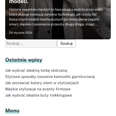
modeli.
Historia zegarków męskich to fascynująca podróż przez wieki,
która ukazuje ewolucję zarówno technologii, jak i stylu. Od
klasycznych modeli mechanicznych po nowoczesne zegarki
smart, męskie czasomierze przeszły długą drogę, stając…
24 stycznia 2024
Szukaj:
Ostatnie wpisy
Jak wybrać idealną torbę skórzaną
Stylowe sposoby noszenia kamizelki garniturowej
Jak zestawiać kolory ziemi w stylizacjach
Męskie stylizacje na eventy firmowe
Jak wybrać idealne buty trekkingowe
Menu