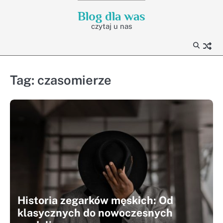
Skip
Blog dla was
to
czytaj u nas
content
Tag:
czasomierze
Historia zegarków męskich: Od
klasycznych do nowoczesnych