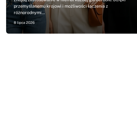
przemyślanemu krojowi i możliwości łączenia z
różnorodnymi…
8 lipca 2026