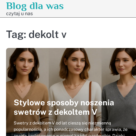
Blog dla was
Skip
to
czytaj u nas
content
Tag:
dekolt v
Stylowe sposoby noszenia
swetrów z dekoltem V
Swetry z dekoltem V od lat cieszą się niezmienną
popularnością, a ich ponadczasowy charakter sprawia, że
znajdą zastosowanie w niemal każdej garderobie. Dzięki