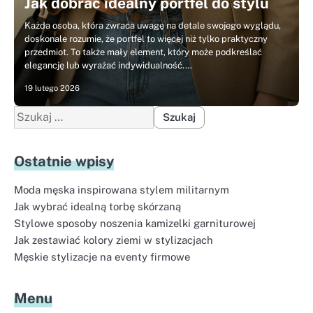
Jak dobrać idealny portfel do stylu
Każda osoba, która zwraca uwagę na detale swojego wyglądu,
doskonale rozumie, że portfel to więcej niż tylko praktyczny
przedmiot. To także mały element, który może podkreślać
elegancję lub wyrażać indywidualność.…
19 lutego 2026
Szukaj:
Ostatnie wpisy
Moda męska inspirowana stylem militarnym
Jak wybrać idealną torbę skórzaną
Stylowe sposoby noszenia kamizelki garniturowej
Jak zestawiać kolory ziemi w stylizacjach
Męskie stylizacje na eventy firmowe
Menu