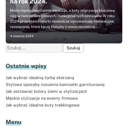
na rok 2024.
Moda męska nieustannie ewoluuje, a buty odgrywają kluczową
rolę w tworzeniu stylowych i funkcjonalnych zestawów. W roku
2024 projektanci i marki obuwnicze wprowadzają innowacyjne
rozwiązania, które łączą klasykę z nowoczesnością.…
4 sierpnia 2024
Szukaj:
Ostatnie wpisy
Jak wybrać idealną torbę skórzaną
Stylowe sposoby noszenia kamizelki garniturowej
Jak zestawiać kolory ziemi w stylizacjach
Męskie stylizacje na eventy firmowe
Jak wybrać idealne buty trekkingowe
Menu