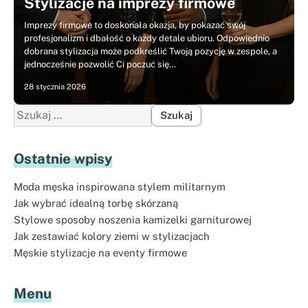
Stylizacje na imprezy firmowe
Imprezy firmowe to doskonała okazja, by pokazać swój
profesjonalizm i dbałość o każdy detale ubioru. Odpowiednio
dobrana stylizacja może podkreślić Twoją pozycję w zespole, a
jednocześnie pozwolić Ci poczuć się…
28 stycznia 2026
Szukaj:
Ostatnie wpisy
Moda męska inspirowana stylem militarnym
Jak wybrać idealną torbę skórzaną
Stylowe sposoby noszenia kamizelki garniturowej
Jak zestawiać kolory ziemi w stylizacjach
Męskie stylizacje na eventy firmowe
Menu