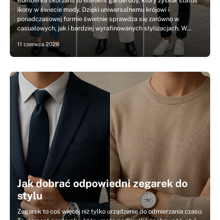
Bomberka skórzana to element garderoby, który zyskał status
ikony w świecie mody. Dzięki uniwersalnemu krójowi i
ponadczasowej formie świetnie sprawdza się zarówno w
casualowych, jak i bardziej wyrafinowanych stylizacjach. W…
11 czerwca 2026
Jak dobrać odpowiedni zegarek do
stylu
Zegarek to coś więcej niż tylko urządzenie do odmierzania czasu.