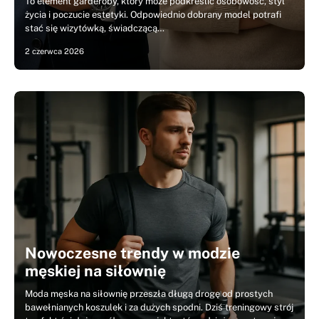
To element garderoby, który może podkreślić osobowość, styl
życia i poczucie estetyki. Odpowiednio dobrany model potrafi
stać się wizytówką, świadczącą…
2 czerwca 2026
Nowoczesne trendy w modzie
męskiej na siłownię
Moda męska na siłownię przeszła długą drogę od prostych
bawełnianych koszulek i za dużych spodni. Dziś treningowy strój