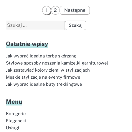
Stronicowanie
1
2
Następne
wpisów
Szukaj:
Ostatnie wpisy
Jak wybrać idealną torbę skórzaną
Stylowe sposoby noszenia kamizelki garniturowej
Jak zestawiać kolory ziemi w stylizacjach
Męskie stylizacje na eventy firmowe
Jak wybrać idealne buty trekkingowe
Menu
Kategorie
Elegancki
Usługi