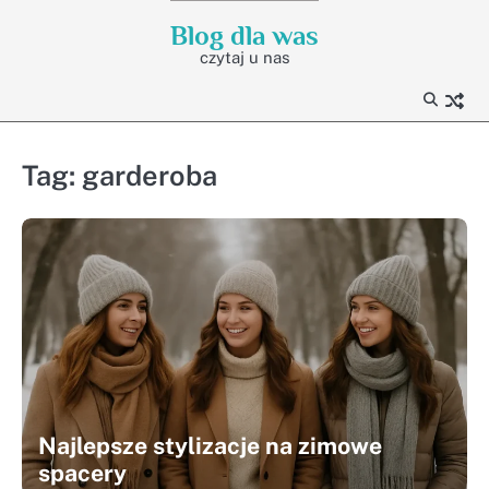
Skip
Blog dla was
to
czytaj u nas
content
Tag:
garderoba
Najlepsze stylizacje na zimowe
spacery