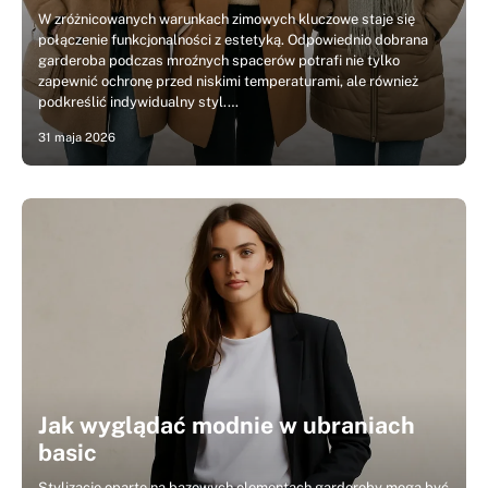
W zróżnicowanych warunkach zimowych kluczowe staje się
połączenie funkcjonalności z estetyką. Odpowiednio dobrana
garderoba podczas mroźnych spacerów potrafi nie tylko
zapewnić ochronę przed niskimi temperaturami, ale również
podkreślić indywidualny styl.…
31 maja 2026
Jak wyglądać modnie w ubraniach
basic
Stylizacje oparte na bazowych elementach garderoby mogą być