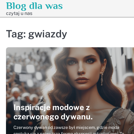
Blog dla was
Skip
to
czytaj u nas
content
Tag:
gwiazdy
Inspiracje modowe z
czerwonego dywanu.
Czerwony dywan od zawsze był miejscem, gdzie moda
spotyka się z najwyższą formą ekspresji artystycznej. To