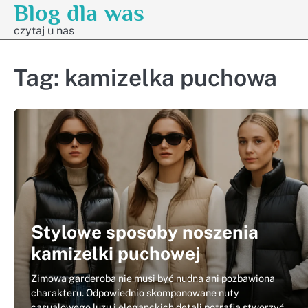
Blog dla was
Skip
to
czytaj u nas
content
Tag:
kamizelka puchowa
Stylowe sposoby noszenia
kamizelki puchowej
Zimowa garderoba nie musi być nudna ani pozbawiona
charakteru. Odpowiednio skomponowane nuty
casualowego luzu i eleganckich detali potrafią stworzyć