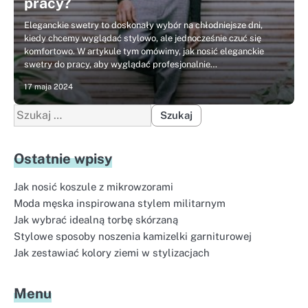
pracy?
Eleganckie swetry to doskonały wybór na chłodniejsze dni,
kiedy chcemy wyglądać stylowo, ale jednocześnie czuć się
komfortowo. W artykule tym omówimy, jak nosić eleganckie
swetry do pracy, aby wyglądać profesjonalnie…
17 maja 2024
Szukaj:
Ostatnie wpisy
Jak nosić koszule z mikrowzorami
Moda męska inspirowana stylem militarnym
Jak wybrać idealną torbę skórzaną
Stylowe sposoby noszenia kamizelki garniturowej
Jak zestawiać kolory ziemi w stylizacjach
Menu