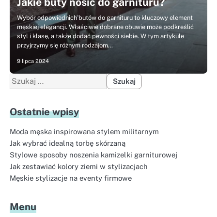
Jakie buty nosić do garnituru?
Wybór odpowiednich butów do garnituru to kluczowy element
męskiej elegancji. Właściwie dobrane obuwie może podkreślić
styl i klasę, a także dodać pewności siebie. W tym artykule
przyjrzymy się różnym rodzajom…
9 lipca 2024
Szukaj:
Ostatnie wpisy
Moda męska inspirowana stylem militarnym
Jak wybrać idealną torbę skórzaną
Stylowe sposoby noszenia kamizelki garniturowej
Jak zestawiać kolory ziemi w stylizacjach
Męskie stylizacje na eventy firmowe
Menu