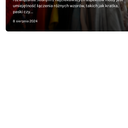
umiejętność łączenia różnych wzorów, takich jak kratka,
paski czy…
8 sierpnia 2024