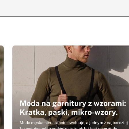
Moda na garnitury z wzorami:
Kratka, paski, mikro-wzory.
Moda męska nieustannie ewoluuje, a jednym z najbardziej
fascynujących trendów ostatnich lat jest powrót do