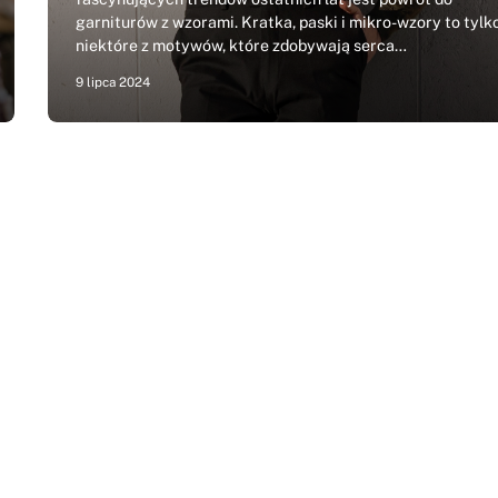
garniturów z wzorami. Kratka, paski i mikro-wzory to tylk
niektóre z motywów, które zdobywają serca…
9 lipca 2024