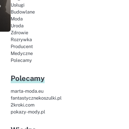
Usługi
o
Budowlane
Moda
Uroda
Zdrowie
Rozrywka
Producent
Medyczne
Polecamy
Polecamy
marta-moda.eu
fantastycznekoszulki.pl
2kroki.com
pokazy-mody.pl