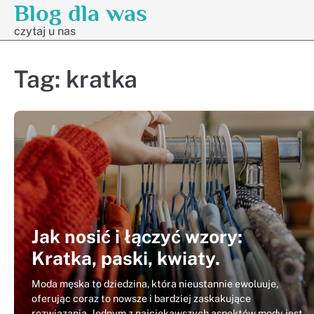
Blog dla was
Skip
to
czytaj u nas
content
Tag:
kratka
Jak nosić i łączyć wzory:
Kratka, paski, kwiaty.
Moda męska to dziedzina, która nieustannie ewoluuje,
oferując coraz to nowsze i bardziej zaskakujące
rozwiązania. Jednym z najciekawszych aspektów mody jest