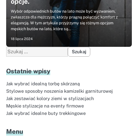
opcje.
Wybór odpowiednich butów na lato może być wyzwaniem,
zwłaszcza dla mężczyzn, którzy pragną połączyć komfort z
elegancją. W tym artykule przyjrzymy się różnym opcjom
męskich butów na lato, które są…
18 lipca 2024
Szukaj:
Ostatnie wpisy
Jak wybrać idealną torbę skórzaną
Stylowe sposoby noszenia kamizelki garniturowej
Jak zestawiać kolory ziemi w stylizacjach
Męskie stylizacje na eventy firmowe
Jak wybrać idealne buty trekkingowe
Menu