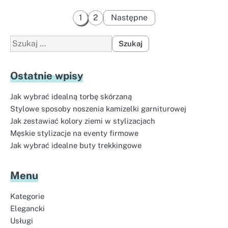
Stronicowanie
1
2
Następne
wpisów
Szukaj:
Ostatnie wpisy
Jak wybrać idealną torbę skórzaną
Stylowe sposoby noszenia kamizelki garniturowej
Jak zestawiać kolory ziemi w stylizacjach
Męskie stylizacje na eventy firmowe
Jak wybrać idealne buty trekkingowe
Menu
Kategorie
Elegancki
Usługi