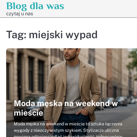
Blog dla was
Skip
to
czytaj u nas
content
Tag:
miejski wypad
Moda męska na weekend w
mieście
Moda męska na weekend w mieście to sztuka łączenia
wygody z nieoczywistym szykiem. Stylizacja uliczna
powinna odzwierciedlać indywidualność, jednocześnie