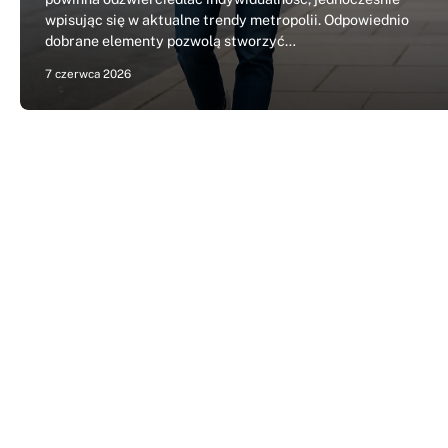
wpisując się w aktualne trendy metropolii. Odpowiednio
dobrane elementy pozwolą stworzyć…
7 czerwca 2026