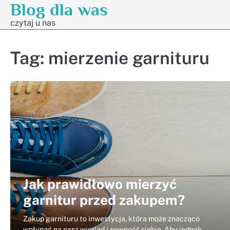
Blog dla was
Skip
to
czytaj u nas
content
Tag:
mierzenie garnituru
Jak prawidłowo mierzyć
garnitur przed zakupem?
Zakup garnituru to inwestycja, która może znacząco
wpłynąć na nasz wygląd i pewność siebie. Aby jednak