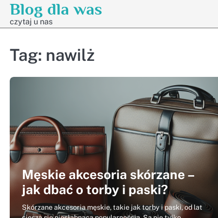
Blog dla was
Skip
to
czytaj u nas
content
Tag:
nawilż
Męskie akcesoria skórzane –
jak dbać o torby i paski?
Skórzane akcesoria męskie, takie jak torby i paski, od lat
cieszą się niesłabnącą popularnością. Są nie tylko