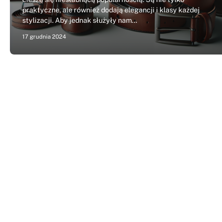
praktyczne, ale również dodają elegancji i klasy każdej
stylizacji. Aby jednak służyły nam…
17 grudnia 2024