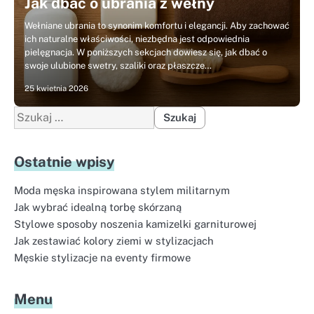
Jak dbać o ubrania z wełny
Wełniane ubrania to synonim komfortu i elegancji. Aby zachować
ich naturalne właściwości, niezbędna jest odpowiednia
pielęgnacja. W poniższych sekcjach dowiesz się, jak dbać o
swoje ulubione swetry, szaliki oraz płaszcze…
25 kwietnia 2026
Szukaj:
Ostatnie wpisy
Moda męska inspirowana stylem militarnym
Jak wybrać idealną torbę skórzaną
Stylowe sposoby noszenia kamizelki garniturowej
Jak zestawiać kolory ziemi w stylizacjach
Męskie stylizacje na eventy firmowe
Menu