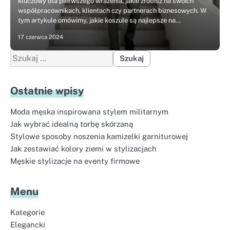
kluczowy dla pierwszego wrażenia, jakie zrobisz na swoich
współpracownikach, klientach czy partnerach biznesowych. W
tym artykule omówimy, jakie koszule są najlepsze na…
17 czerwca 2024
Szukaj:
Ostatnie wpisy
Moda męska inspirowana stylem militarnym
Jak wybrać idealną torbę skórzaną
Stylowe sposoby noszenia kamizelki garniturowej
Jak zestawiać kolory ziemi w stylizacjach
Męskie stylizacje na eventy firmowe
Menu
Kategorie
Elegancki