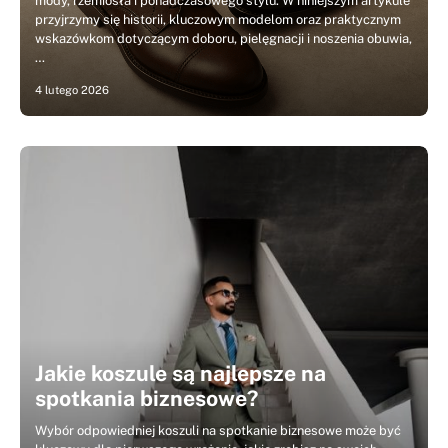
mody, rzemiosła i ponadczasowego stylu. W niniejszym artykule
przyjrzymy się historii, kluczowym modelom oraz praktycznym
wskazówkom dotyczącym doboru, pielęgnacji i noszenia obuwia,
…
4 lutego 2026
Jakie koszule są najlepsze na
spotkania biznesowe?
Wybór odpowiedniej koszuli na spotkanie biznesowe może być