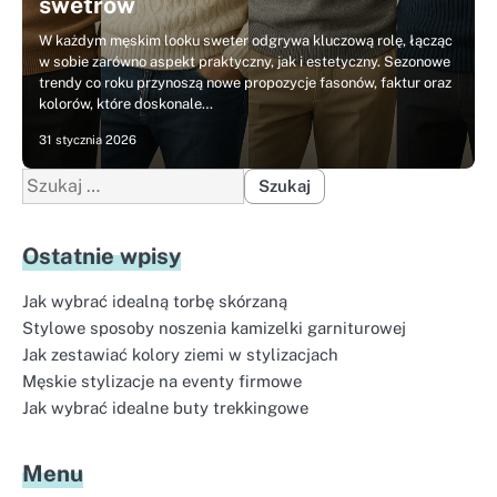
swetrów
W każdym męskim looku sweter odgrywa kluczową rolę, łącząc
w sobie zarówno aspekt praktyczny, jak i estetyczny. Sezonowe
trendy co roku przynoszą nowe propozycje fasonów, faktur oraz
kolorów, które doskonale…
31 stycznia 2026
Szukaj:
Ostatnie wpisy
Jak wybrać idealną torbę skórzaną
Stylowe sposoby noszenia kamizelki garniturowej
Jak zestawiać kolory ziemi w stylizacjach
Męskie stylizacje na eventy firmowe
Jak wybrać idealne buty trekkingowe
Menu