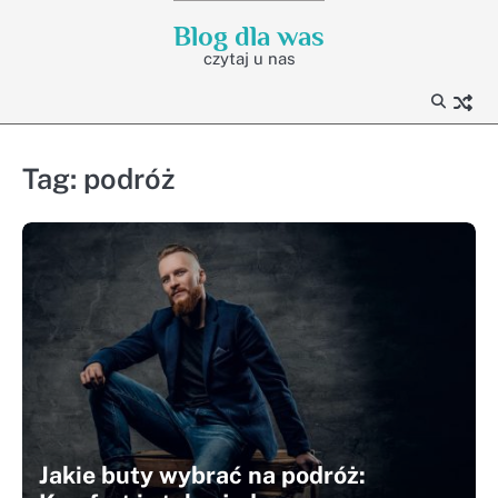
Skip
Blog dla was
to
czytaj u nas
content
Tag:
podróż
Jakie buty wybrać na podróż: