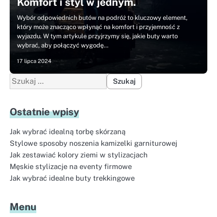
Komfort i styl w jednym.
Wybór odpowiednich butów na podróż to kluczowy element,
który może znacząco wpłynąć na komfort i przyjemność z
wyjazdu. W tym artykule przyjrzymy się, jakie buty warto
wybrać, aby połączyć wygodę…
17 lipca 2024
Szukaj:
Ostatnie wpisy
Jak wybrać idealną torbę skórzaną
Stylowe sposoby noszenia kamizelki garniturowej
Jak zestawiać kolory ziemi w stylizacjach
Męskie stylizacje na eventy firmowe
Jak wybrać idealne buty trekkingowe
Menu