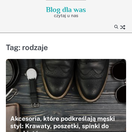
Skip
Blog dla was
to
czytaj u nas
content
Tag:
rodzaje
Akcesoria, które podkreślają męski
styl: Krawaty, poszetki, spinki do