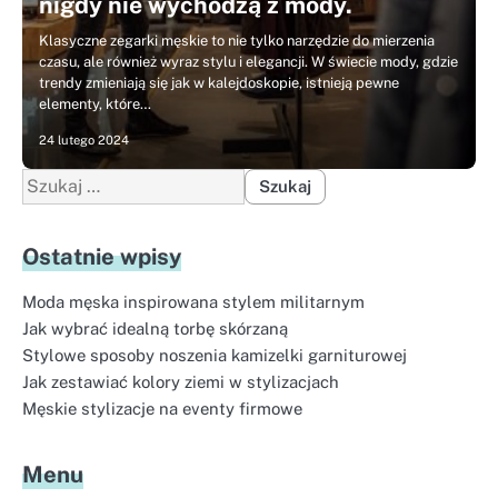
nigdy nie wychodzą z mody.
Klasyczne zegarki męskie to nie tylko narzędzie do mierzenia
czasu, ale również wyraz stylu i elegancji. W świecie mody, gdzie
trendy zmieniają się jak w kalejdoskopie, istnieją pewne
elementy, które…
24 lutego 2024
Szukaj:
Ostatnie wpisy
Moda męska inspirowana stylem militarnym
Jak wybrać idealną torbę skórzaną
Stylowe sposoby noszenia kamizelki garniturowej
Jak zestawiać kolory ziemi w stylizacjach
Męskie stylizacje na eventy firmowe
Menu