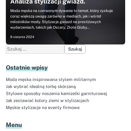
Analiza stylizacji gwiazd.
Moda męska na czerwonym dywanie to temat, który zyskuje
coraz większą uwagę zarówno w mediach, jak i wśród
miłośników mody. Stylizacje gwiazd na prestiżowych
wydarzeniach, takich jak Oscary, Złote Globy…
8 sierpnia 2024
Szukaj:
Ostatnie wpisy
Moda męska inspirowana stylem militarnym
Jak wybrać idealną torbę skórzaną
Stylowe sposoby noszenia kamizelki garniturowej
Jak zestawiać kolory ziemi w stylizacjach
Męskie stylizacje na eventy firmowe
Menu