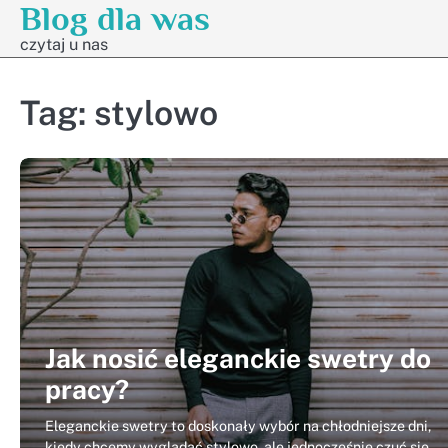
Blog dla was
Skip
to
czytaj u nas
content
Tag:
stylowo
Jak nosić eleganckie swetry do
pracy?
Eleganckie swetry to doskonały wybór na chłodniejsze dni,
kiedy chcemy wyglądać stylowo, ale jednocześnie czuć się