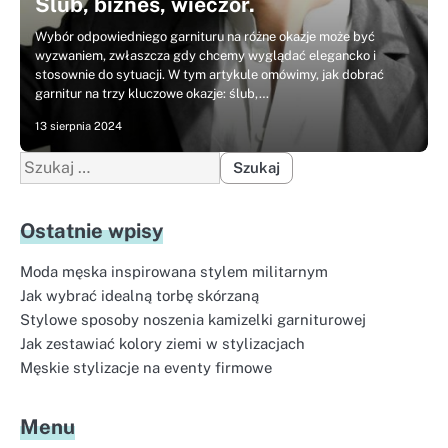
Ślub, biznes, wieczór.
Wybór odpowiedniego garnituru na różne okazje może być
wyzwaniem, zwłaszcza gdy chcemy wyglądać elegancko i
stosownie do sytuacji. W tym artykule omówimy, jak dobrać
garnitur na trzy kluczowe okazje: ślub,…
13 sierpnia 2024
Szukaj:
Ostatnie wpisy
Moda męska inspirowana stylem militarnym
Jak wybrać idealną torbę skórzaną
Stylowe sposoby noszenia kamizelki garniturowej
Jak zestawiać kolory ziemi w stylizacjach
Męskie stylizacje na eventy firmowe
Menu