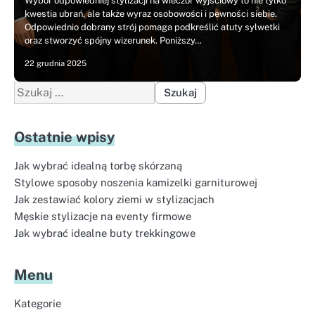
Wybór odpowiedniej stylizacji na wieczór wyjściowy to nie tylko
kwestia ubrań, ale także wyraz osobowości i pewności siebie.
Odpowiednio dobrany strój pomaga podkreślić atuty sylwetki
oraz stworzyć spójny wizerunek. Poniższy…
22 grudnia 2025
Szukaj:
Ostatnie wpisy
Jak wybrać idealną torbę skórzaną
Stylowe sposoby noszenia kamizelki garniturowej
Jak zestawiać kolory ziemi w stylizacjach
Męskie stylizacje na eventy firmowe
Jak wybrać idealne buty trekkingowe
Menu
Kategorie