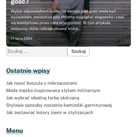
gość?
Wybór odpowiednich butów na wesele jako gość może być
wyzwaniem, zwłaszcza gdy chcemy wyglądać elegancko i czuć
się komfortowo przez całą uroczystość. W tym artykule
omówimy różne rodzaje obuwia, które…
17 lipca 2024
Szukaj:
Ostatnie wpisy
Jak nosić koszule z mikrowzorami
Moda męska inspirowana stylem militarnym
Jak wybrać idealną torbę skórzaną
Stylowe sposoby noszenia kamizelki garniturowej
Jak zestawiać kolory ziemi w stylizacjach
Menu