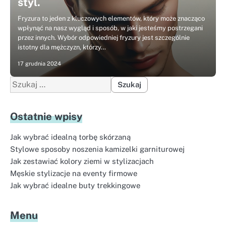
styl.
Fryzura to jeden z kluczowych elementów, który może znacząco
wpłynąć na nasz wygląd i sposób, w jaki jesteśmy postrzegani
przez innych. Wybór odpowiedniej fryzury jest szczególnie
istotny dla mężczyzn, którzy…
17 grudnia 2024
Szukaj:
Ostatnie wpisy
Jak wybrać idealną torbę skórzaną
Stylowe sposoby noszenia kamizelki garniturowej
Jak zestawiać kolory ziemi w stylizacjach
Męskie stylizacje na eventy firmowe
Jak wybrać idealne buty trekkingowe
Menu