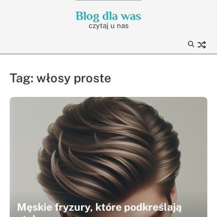
Skip
Blog dla was
to
czytaj u nas
content
Tag:
włosy proste
Męskie fryzury, które podkreślają