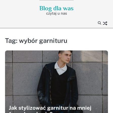
Skip
Blog dla was
to
czytaj u nas
content
Tag:
wybór garnituru
Jak stylizować garnitur na mniej