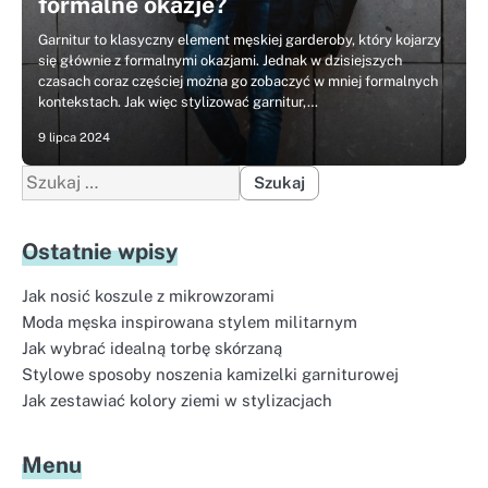
formalne okazje?
Garnitur to klasyczny element męskiej garderoby, który kojarzy
się głównie z formalnymi okazjami. Jednak w dzisiejszych
czasach coraz częściej można go zobaczyć w mniej formalnych
kontekstach. Jak więc stylizować garnitur,…
9 lipca 2024
Szukaj:
Ostatnie wpisy
Jak nosić koszule z mikrowzorami
Moda męska inspirowana stylem militarnym
Jak wybrać idealną torbę skórzaną
Stylowe sposoby noszenia kamizelki garniturowej
Jak zestawiać kolory ziemi w stylizacjach
Menu