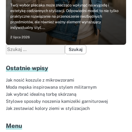
Twój wybór plecaka może znacząco wpłynąć na wygodę i
estetykę codziennych stylizacji. Odpowiedni model to nie tylko
praktyczne rozwiązanie na przenoszenie niezbędnych
przedmiotów, ale również ważny element wyrażający
indywidualny styl.…
2 lipca 2026
Szukaj:
Ostatnie wpisy
Jak nosić koszule z mikrowzorami
Moda męska inspirowana stylem militarnym
Jak wybrać idealną torbę skórzaną
Stylowe sposoby noszenia kamizelki garniturowej
Jak zestawiać kolory ziemi w stylizacjach
Menu