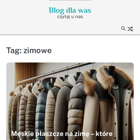
Skip
Blog dla was
to
czytaj u nas
content
Tag:
zimowe
Męskie płaszcze na zimę – które