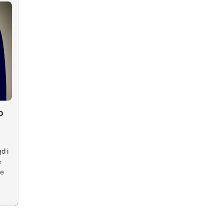
o
d i
e
ze