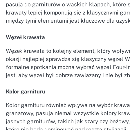
pasują do garniturów o wąskich klapach, które 
krawaty lepiej komponują się z klasycznymi gar
między tymi elementami jest kluczowe dla uzys
Węzeł krawata
Węzeł krawata to kolejny element, który wpływa
okazji najlepiej sprawdza się klasyczny węzeł Wi
formalne spotkania można wybrać węzeł Four-in-
jest, aby węzeł był dobrze zawiązany i nie był zb
Kolor garnituru
Kolor garnituru również wpływa na wybór krawat
granatowy, pasują niemal wszystkie kolory kraw
jasnych garniturów, takich jak szary czy beżow
które nie będą dominować nad resztą stylizacji.