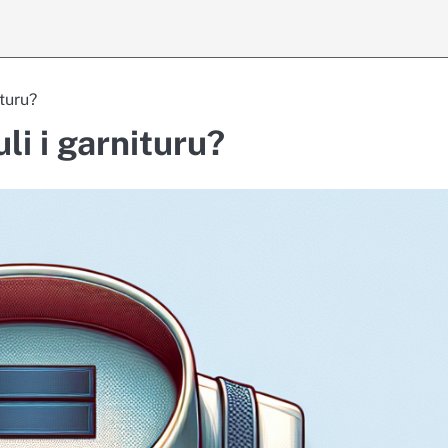
ituru?
li i garnituru?