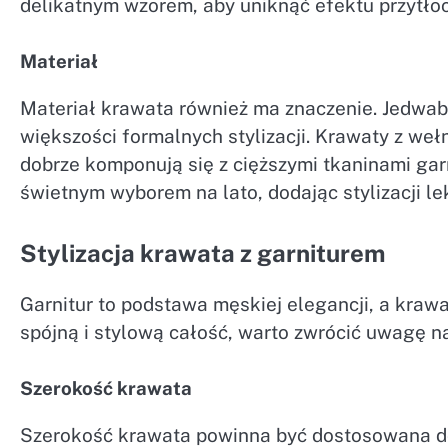
delikatnym wzorem, aby uniknąć efektu przytłoc
Materiał
Materiał krawata również ma znaczenie. Jedwabn
większości formalnych stylizacji. Krawaty z weł
dobrze komponują się z cięższymi tkaninami garn
świetnym wyborem na lato, dodając stylizacji le
Stylizacja krawata z garniturem
Garnitur to podstawa męskiej elegancji, a kraw
spójną i stylową całość, warto zwrócić uwagę n
Szerokość krawata
Szerokość krawata powinna być dostosowana do 