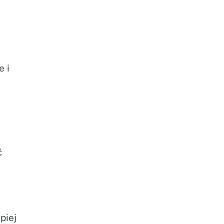
e i
ć
piej