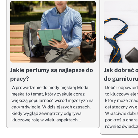
Jakie perfumy są najlepsze do
Jak dobrać 
pracy?
do garnitur
Wprowadzenie do mody męskiej Moda
Dobór odpowiedn
męska to temat, który zyskuje coraz
to kluczowy ele
większą popularność wśród mężczyzn na
który może zna
całym świecie. W dzisiejszych czasach,
ostateczny wyglą
kiedy wygląd zewnętrzny odgrywa
Właściwie dobra
kluczową rolę w wielu aspektach…
podkreśla charak
również świadc