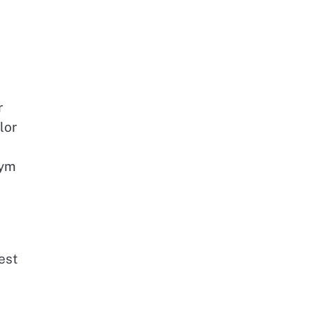
r
lor
nym
est