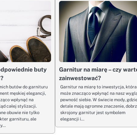
odpowiednie buty
Garnitur na miarę – czy wart
u?
zainwestować?
ich butów do garnituru
Garnitur na miarę to inwestycja, która
ment męskiej elegancji,
może znacząco wpłynąć na nasz wyglą
cząco wpłynąć na
pewność siebie. W świecie mody, gdzi
d całej stylizacji.
detale mają ogromne znaczenie, dobr
ne obuwie nie tylko
skrojony garnitur jest symbolem
ter garnituru, ale
elegancji i…
zy…