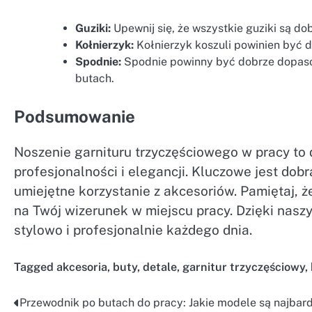
Guziki:
Upewnij się, że wszystkie guziki są dob
Kołnierzyk:
Kołnierzyk koszuli powinien być 
Spodnie:
Spodnie powinny być dobrze dopasowa
butach.
Podsumowanie
Noszenie garnituru trzyczęściowego w pracy to
profesjonalności i elegancji. Kluczowe jest dob
umiejętne korzystanie z akcesoriów. Pamiętaj, ż
na Twój wizerunek w miejscu pracy. Dzięki na
stylowo i profesjonalnie każdego dnia.
Tagged
akcesoria
,
buty
,
detale
,
garnitur trzyczęściowy
,
Przewodnik po butach do pracy: Jakie modele są najbard
Nawigacja