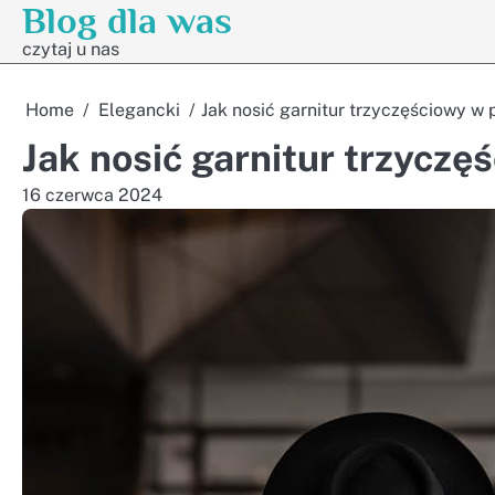
Blog dla was
Skip
to
czytaj u nas
content
Home
Elegancki
Jak nosić garnitur trzyczęściowy w 
Jak nosić garnitur trzyczę
16 czerwca 2024