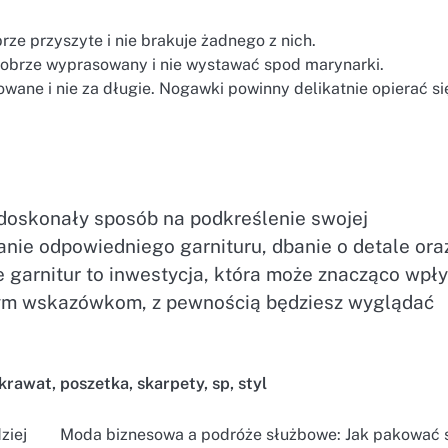
rze przyszyte i nie brakuje żadnego z nich.
dobrze wyprasowany i nie wystawać spod marynarki.
ne i nie za długie. Nogawki powinny delikatnie opierać si
 doskonały sposób na podkreślenie swojej
ranie odpowiedniego garnituru, dbanie o detale ora
e garnitur to inwestycja, która może znacząco wpł
szym wskazówkom, z pewnością będziesz wyglądać
krawat
,
poszetka
,
skarpety
,
sp
,
styl
ziej
Moda biznesowa a podróże służbowe: Jak pakować s