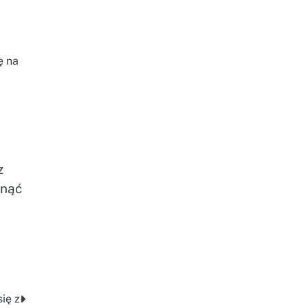
ę na
z
ynąć
ię z