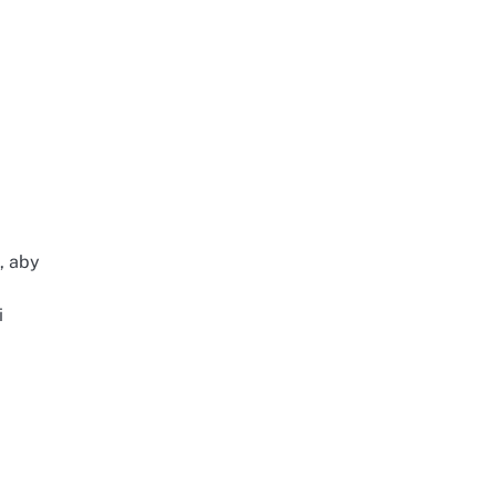
, aby
i