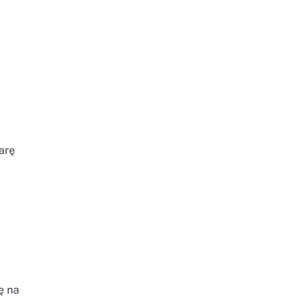
a
arę
ę na