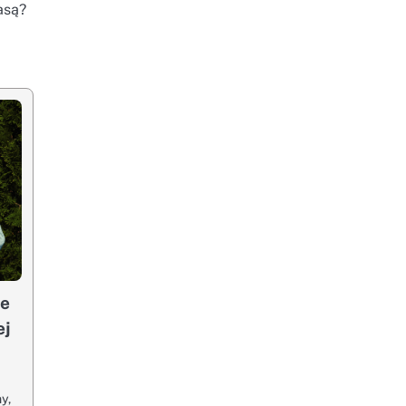
asą?
re
ej
y
y,