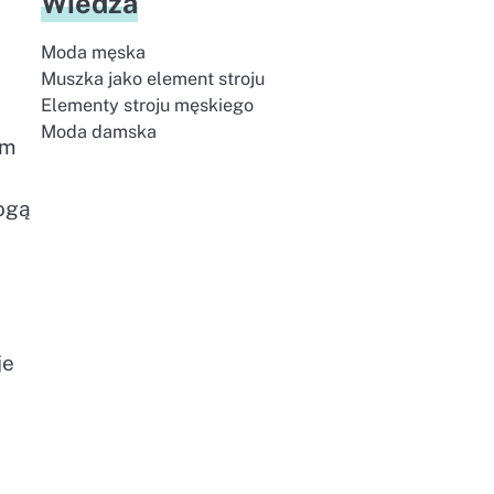
Wiedza
Moda męska
Muszka jako element stroju
Elementy stroju męskiego
Moda damska
ym
ogą
je