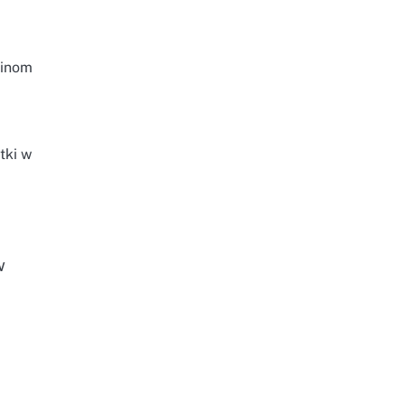
ninom
tki w
w