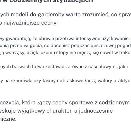
ych modeli do garderoby warto zrozumieć, co spra
to najważniejsze cechy:
zwy gwarantują, że obuwie przetrwa intensywne użytkowanie.
nią przed wilgocią, co docenisz podczas deszczowej pogod
ą wstrząsy, dzięki czemu stopy nie męczą się nawet w trakc
nych barwach łatwo zestawić zarówno z casualowymi, jak i
ty na sznurówki czy taśmy odblaskowe łączą walory praktyc
ozycja, która łączy cechy sportowe z codziennym
zyskuje wyjątkowy charakter, a jednocześnie
iczne.