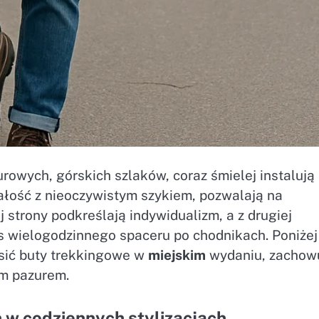
owych, górskich szlaków, coraz śmielej instalują 
ałość z nieoczywistym szykiem, pozwalają na
j strony podkreślają indywidualizm, a z drugiej
 wielogodzinnego spaceru po chodnikach. Poniżej
nosić buty trekkingowe w
miejskim
wydaniu, zachow
m pazurem.
 w codziennych stylizacjach