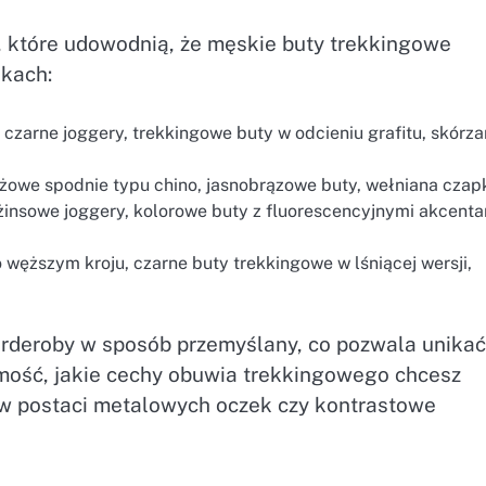
, które udowodnią, że męskie buty trekkingowe
nkach:
czarne joggery, trekkingowe buty w odcieniu grafitu, skórz
eżowe spodnie typu chino, jasnobrązowe buty, wełniana czap
żinsowe joggery, kolorowe buty z fluorescencyjnymi akcenta
 węższym kroju, czarne buty trekkingowe w lśniącej wersji,
garderoby w sposób przemyślany, co pozwala unikać
omość, jakie cechy obuwia trekkingowego chcesz
 postaci metalowych oczek czy kontrastowe