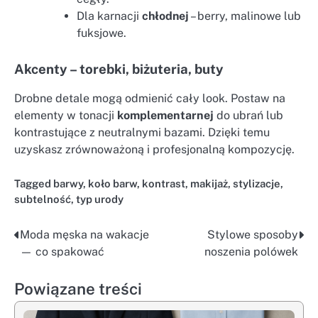
Dla karnacji
chłodnej
– berry, malinowe lub
fuksjowe.
Akcenty – torebki, biżuteria, buty
Drobne detale mogą odmienić cały look. Postaw na
elementy w tonacji
komplementarnej
do ubrań lub
kontrastujące z neutralnymi bazami. Dzięki temu
uzyskasz zrównoważoną i profesjonalną kompozycję.
Tagged
barwy
,
koło barw
,
kontrast
,
makijaż
,
stylizacje
,
subtelność
,
typ urody
Moda męska na wakacje
Stylowe sposoby
Nawigacja
— co spakować
noszenia polówek
wpisu
Powiązane treści