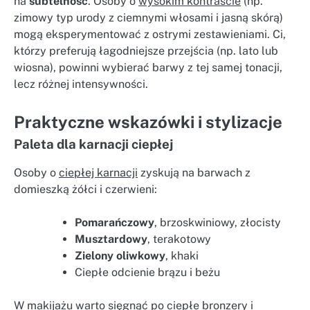
na
subtelność
. Osoby o
wysokim kontraście
(np.
zimowy typ urody z ciemnymi włosami i jasną skórą)
mogą eksperymentować z ostrymi zestawieniami. Ci,
którzy preferują łagodniejsze przejścia (np. lato lub
wiosna), powinni wybierać barwy z tej samej tonacji,
lecz różnej intensywności.
Praktyczne wskazówki i stylizacje
Paleta dla karnacji ciepłej
Osoby o
ciepłej karnacji
zyskują na barwach z
domieszką żółci i czerwieni:
Pomarańczowy
, brzoskwiniowy, złocisty
Musztardowy
, terakotowy
Zielony oliwkowy
, khaki
Ciepłe odcienie brązu i beżu
W makijażu warto sięgnąć po ciepłe bronzery i