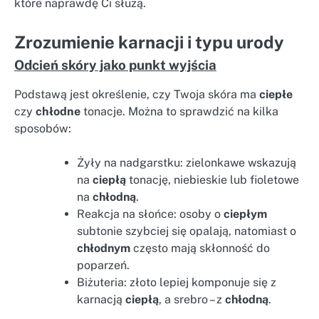
które naprawdę Ci służą.
Zrozumienie karnacji i typu urody
Odcień skóry jako punkt wyjścia
Podstawą jest określenie, czy Twoja skóra ma
ciepłe
czy
chłodne
tonacje. Można to sprawdzić na kilka
sposobów:
Żyły na nadgarstku: zielonkawe wskazują
na
ciepłą
tonację, niebieskie lub fioletowe
na
chłodną
.
Reakcja na słońce: osoby o
ciepłym
subtonie szybciej się opalają, natomiast o
chłodnym
często mają skłonność do
poparzeń.
Biżuteria: złoto lepiej komponuje się z
karnacją
ciepłą
, a srebro – z
chłodną
.