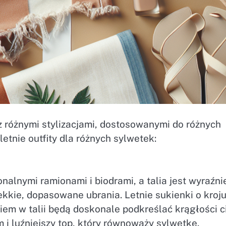
 różnymi stylizacjami, dostosowanymi do różnych
letnie outfity dla różnych sylwetek:
nalnymi ramionami i biodrami, a talia jest wyraźni
ekkie, dopasowane ubrania. Letnie sukienki o kroj
em w talii będą doskonale podkreślać krągłości ci
i luźniejszy top, który równoważy sylwetkę.