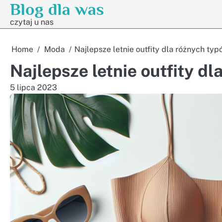
Blog dla was
Skip
to
czytaj u nas
content
Home
Moda
Najlepsze letnie outfity dla różnych ty
Najlepsze letnie outfity d
5 lipca 2023