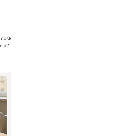
 coś
nia?