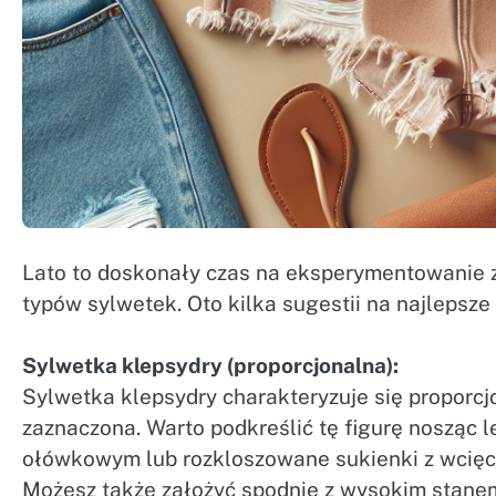
Lato to doskonały czas na eksperymentowanie z
typów sylwetek. Oto kilka sugestii na najlepsze 
Sylwetka klepsydry (proporcjonalna):
Sylwetka klepsydry charakteryzuje się proporcjo
zaznaczona. Warto podkreślić tę figurę nosząc l
ołówkowym lub rozkloszowane sukienki z wcięci
Możesz także założyć spodnie z wysokim stanem 