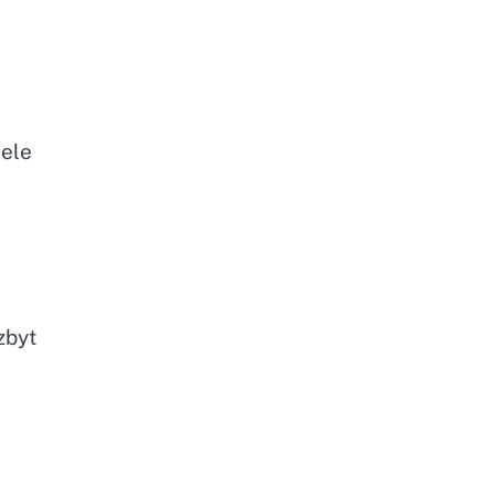
iele
zbyt