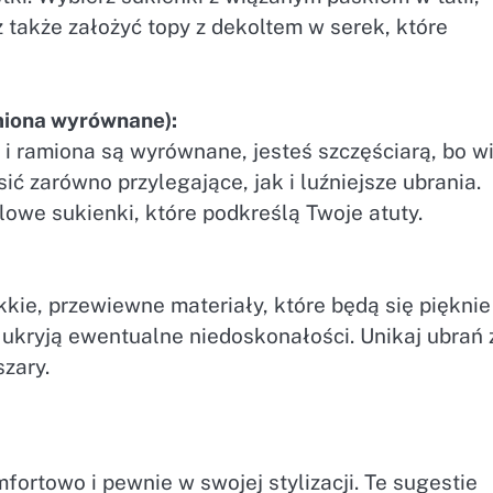
 także założyć topy z dekoltem w serek, które
amiona wyrównane):
ra i ramiona są wyrównane, jesteś szczęściarą, bo w
ić zarówno przylegające, jak i luźniejsze ubrania.
ulowe sukienki, które podkreślą Twoje atuty.
kkie, przewiewne materiały, które będą się pięknie
e ukryją ewentualne niedoskonałości. Unikaj ubrań 
zary.
mfortowo i pewnie w swojej stylizacji. Te sugestie