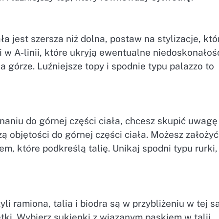
ła jest szersza niż dolna, postaw na stylizacje, któ
 w A-linii, które ukryją ewentualne niedoskonałoś
na górze. Luźniejsze topy i spodnie typu palazzo to
naniu do górnej części ciała, chcesz skupić uwagę
zą objętości do górnej części ciała. Możesz założyć
 które podkreślą talię. Unikaj spodni typu rurki,
yli ramiona, talia i biodra są w przybliżeniu w tej 
tki. Wybierz sukienki z wiązanym paskiem w talii,