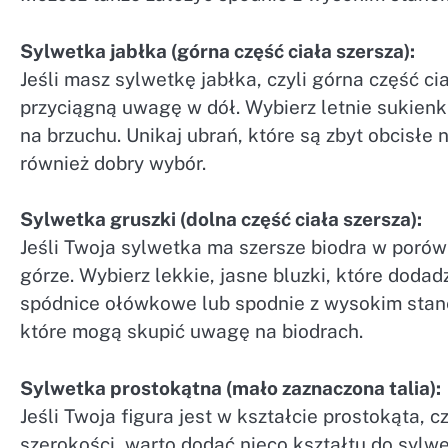
Sylwetka jabłka (górna część ciała szersza):
Jeśli masz sylwetkę jabłka, czyli górna część cia
przyciągną uwagę w dół. Wybierz letnie sukienki
na brzuchu. Unikaj ubrań, które są zbyt obcisłe 
również dobry wybór.
Sylwetka gruszki (dolna część ciała szersza):
Jeśli Twoja sylwetka ma szersze biodra w porów
górze. Wybierz lekkie, jasne bluzki, które dodad
spódnice ołówkowe lub spodnie z wysokim stanem,
które mogą skupić uwagę na biodrach.
Sylwetka prostokątna (mało zaznaczona talia):
Jeśli Twoja figura jest w kształcie prostokąta, cz
szerokości, warto dodać nieco kształtu do sylwe