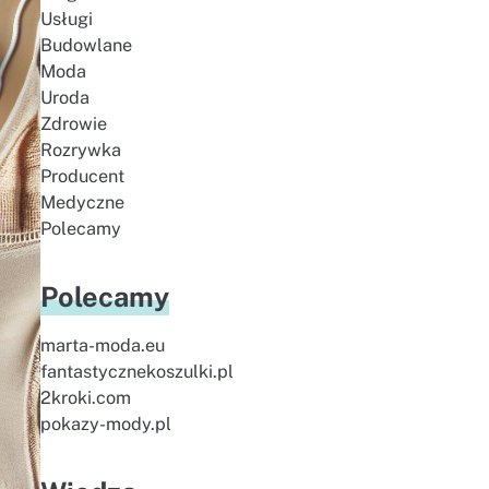
Usługi
Budowlane
Moda
Uroda
Zdrowie
Rozrywka
Producent
Medyczne
Polecamy
Polecamy
marta-moda.eu
fantastycznekoszulki.pl
2kroki.com
pokazy-mody.pl