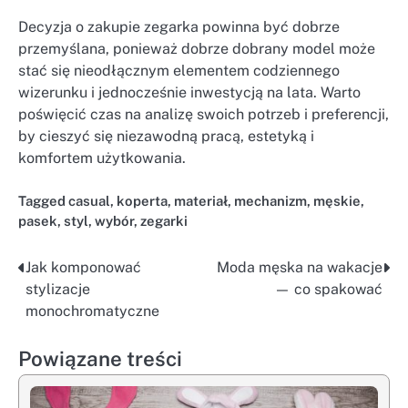
Decyzja o zakupie zegarka powinna być dobrze
przemyślana, ponieważ dobrze dobrany model może
stać się nieodłącznym elementem codziennego
wizerunku i jednocześnie inwestycją na lata. Warto
poświęcić czas na analizę swoich potrzeb i preferencji,
by cieszyć się niezawodną pracą, estetyką i
komfortem użytkowania.
Tagged
casual
,
koperta
,
materiał
,
mechanizm
,
męskie
,
pasek
,
styl
,
wybór
,
zegarki
Jak komponować
Moda męska na wakacje
Nawigacja
stylizacje
— co spakować
wpisu
monochromatyczne
Powiązane treści