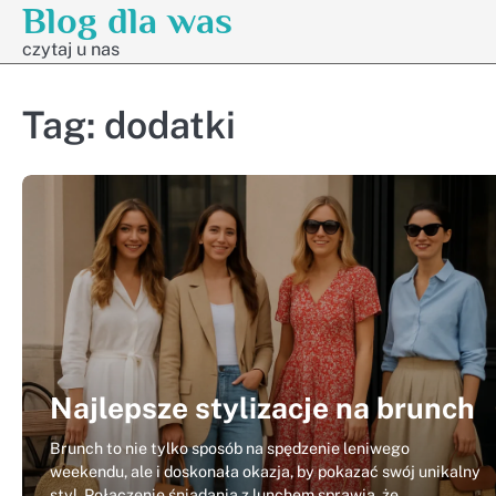
Blog dla was
Skip
to
czytaj u nas
content
Tag:
dodatki
Najlepsze stylizacje na brunch
Brunch to nie tylko sposób na spędzenie leniwego
weekendu, ale i doskonała okazja, by pokazać swój unikalny
styl. Połączenie śniadania z lunchem sprawia, że