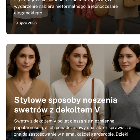
wydarzenie nabiera nieformalnego, a jednocześnie
eleganckiego…
19 lipca 2026
Stylowe sposoby noszenia
swetrów z dekoltem V
Swetry z dekoltem V od lat cieszą się niezmienną
popularnością, a ich ponadczasowy charakter sprawia, że
znajdą zastosowanie w niemal każdej garderobie. Dzięki