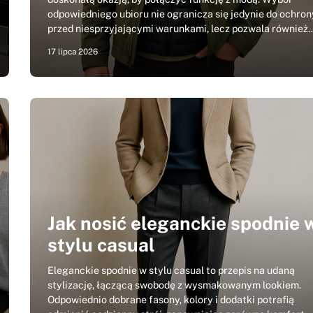
odpowiedniego ubioru nie ogranicza się jedynie do ochron
przed niesprzyjającymi warunkami, lecz pozwala również
17 lipca 2026
Jak nosić eleganckie spodnie 
stylu casual
Eleganckie spodnie w stylu casual to przepis na udaną
stylizację, łączącą swobodę z wysmakowanym lookiem.
Odpowiednio dobrane fasony, kolory i dodatki potrafią