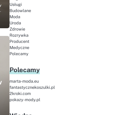
Usługi
y
…
Budowlane
Moda
Uroda
Zdrowie
Rozrywka
Producent
Medyczne
Polecamy
Polecamy
w
marta-moda.eu
fantastycznekoszulki.pl
2kroki.com
pokazy-mody.pl