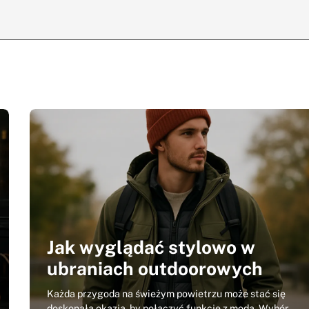
Jak wyglądać stylowo w
ubraniach outdoorowych
Każda przygoda na świeżym powietrzu może stać się
doskonałą okazją, by połączyć funkcję z modą. Wybór