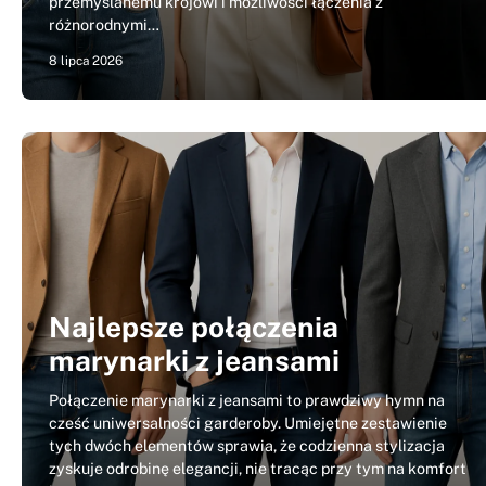
przemyślanemu krojowi i możliwości łączenia z
różnorodnymi…
8 lipca 2026
Najlepsze połączenia
marynarki z jeansami
Połączenie marynarki z jeansami to prawdziwy hymn na
cześć uniwersalności garderoby. Umiejętne zestawienie
tych dwóch elementów sprawia, że codzienna stylizacja
zyskuje odrobinę elegancji, nie tracąc przy tym na komfort