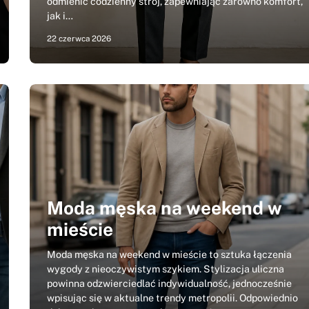
odmienić codzienny strój, zapewniając zarówno komfort,
jak i…
22 czerwca 2026
Moda męska na weekend w
mieście
Moda męska na weekend w mieście to sztuka łączenia
wygody z nieoczywistym szykiem. Stylizacja uliczna
powinna odzwierciedlać indywidualność, jednocześnie
wpisując się w aktualne trendy metropolii. Odpowiednio