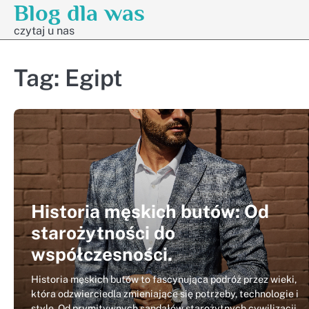
Blog dla was
Skip
to
czytaj u nas
content
Tag:
Egipt
Historia męskich butów: Od
starożytności do
współczesności.
Historia męskich butów to fascynująca podróż przez wieki,
która odzwierciedla zmieniające się potrzeby, technologie i
style. Od prymitywnych sandałów starożytnych cywilizacji