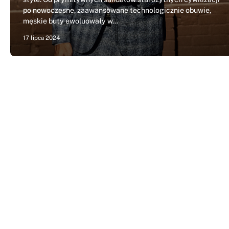
po nowoczesne, zaawansowane technologicznie obuwie,
męskie buty ewoluowały w…
17 lipca 2024