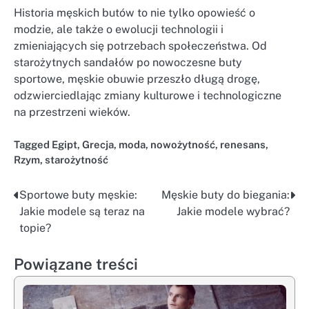
Historia męskich butów to nie tylko opowieść o
modzie, ale także o ewolucji technologii i
zmieniających się potrzebach społeczeństwa. Od
starożytnych sandałów po nowoczesne buty
sportowe, męskie obuwie przeszło długą drogę,
odzwierciedlając zmiany kulturowe i technologiczne
na przestrzeni wieków.
Tagged
Egipt
,
Grecja
,
moda
,
nowożytność
,
renesans
,
Rzym
,
starożytność
Sportowe buty męskie:
Męskie buty do biegania:
Nawigacja
Jakie modele są teraz na
Jakie modele wybrać?
wpisu
topie?
Powiązane treści