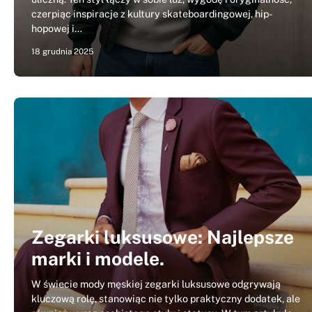
czerpiąc inspiracje z kultury skateboardingowej, hip-
hopowej i…
18 grudnia 2025
Zegarki luksusowe: Najlepsze
marki i modele.
W świecie mody męskiej zegarki luksusowe odgrywają
kluczową rolę, stanowiąc nie tylko praktyczny dodatek, ale