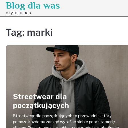
Blog dla was
Skip
to
czytaj u nas
content
Tag:
marki
Streetwear dla
początkujących
Streetwear dla początkujących to przewodnik, który
pomoże każdemu zacząć wyrażać siebie poprzez modę
uliczną. Ten styl łączy w sobie luz, wygodę i oryginalność,