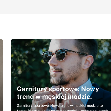
Garnitury sportowe: Nowy
trend w męskiej modzie.
Garnitury sportowe: Nowy trend w męskiej modzie to
temat, który zyskuje na popularności w ostatnich latach.