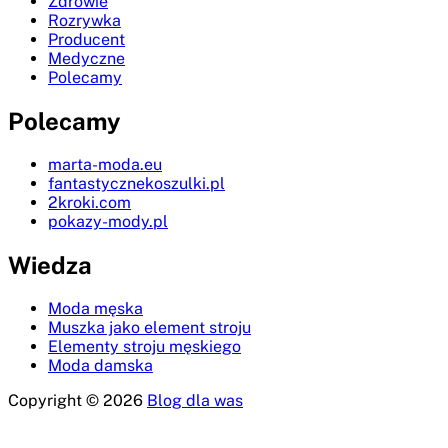
Zdrowie
Rozrywka
Producent
Medyczne
Polecamy
Polecamy
marta-moda.eu
fantastycznekoszulki.pl
2kroki.com
pokazy-mody.pl
Wiedza
Moda męska
Muszka jako element stroju
Elementy stroju męskiego
Moda damska
Copyright © 2026
Blog dla was