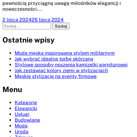
pewnością przyciągną uwagę miłośników elegancji i
nowoczesności.…
2 lipca 2024
26 lipca 2024
Szukaj:
Ostatnie wpisy
Moda męska inspirowana stylem militarnym
Jak wybrać idealną torbę skórzaną
Stylowe sposoby noszenia kamizelki garniturowej
Jak zestawiać kolory ziemi w stylizacjach
Męskie stylizacje na eventy firmowe
Menu
Kategorie
Elegancki
Usługi
Budowlane
Moda
Uroda